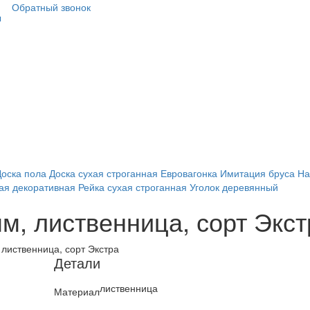
Обратный звонок
ы
Доска пола
Доска сухая строганная
Евровагонка
Имитация бруса
На
ая декоративная
Рейка сухая строганная
Уголок деревянный
м, лиственница, сорт Экст
 лиственница, сорт Экстра
Детали
лиственница
Материал