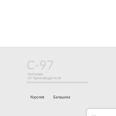
C-97
погонаж
от производителя
Королев
Балашиха