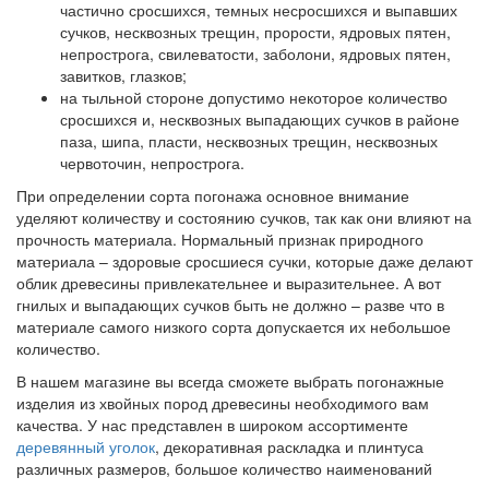
частично сросшихся, темных несросшихся и выпавших
сучков, несквозных трещин, прорости, ядровых пятен,
непрострога, свилеватости, заболони, ядровых пятен,
завитков, глазков;
на тыльной стороне допустимо некоторое количество
сросшихся и, несквозных выпадающих сучков в районе
паза, шипа, пласти, несквозных трещин, несквозных
червоточин, непрострога.
При определении сорта погонажа основное внимание
уделяют количеству и состоянию сучков, так как они влияют на
прочность материала. Нормальный признак природного
материала – здоровые сросшиеся сучки, которые даже делают
облик древесины привлекательнее и выразительнее. А вот
гнилых и выпадающих сучков быть не должно – разве что в
материале самого низкого сорта допускается их небольшое
количество.
В нашем магазине вы всегда сможете выбрать погонажные
изделия из хвойных пород древесины необходимого вам
качества. У нас представлен в широком ассортименте
деревянный уголок
, декоративная раскладка и плинтуса
различных размеров, большое количество наименований